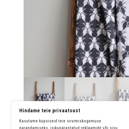
Hindame teie privaatsust
Kasutame küpsiseid teie sirvimiskogemuse
parandamiseks, isikupärastatud reklaamide või sisu