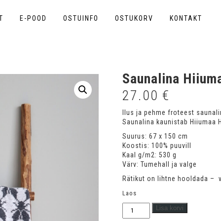
T
E-POOD
OSTUINFO
OSTUKORV
KONTAKT
Saunalina Hiiuma
27.00
€
Ilus ja pehme froteest saunali
Saunalina kaunistab Hiiumaa H
Suurus: 67 x 150 cm
Koostis: 100% puuvill
Kaal g/m2: 530 g
Värv: Tumehall ja valge
Rätikut on lihtne hooldada – 
Laos
Saunalina
Lisa korvi
Hiiumaa