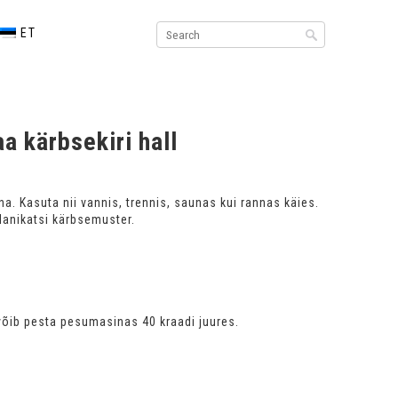
ET
a kärbsekiri hall
na. Kasuta nii vannis, trennis, saunas kui rannas käies.
anikatsi kärbsemuster.
võib pesta pesumasinas 40 kraadi juures.