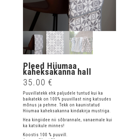
Pleed Hiiumaa
kaheksakanna hall
35.00
€
Puuvillatekk ehk paljudele tuntud kui ka
baikatekk on 100% puuvillast ning katsudes
mõnus ja pehme. Tekk on kaunistatud
Hiiumaa kaheksakanna kindakirja mustriga.
Hea kingiidee nii sõbrannale, vanaemale kui
ka katsikule minnes!
Koostis 100 % puuvill.