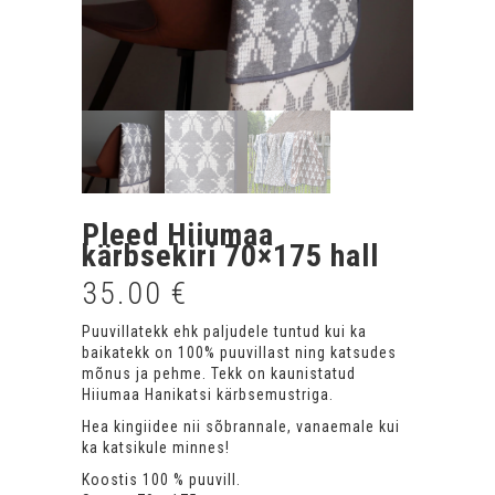
Pleed Hiiumaa
kärbsekiri 70×175 hall
35.00
€
Puuvillatekk ehk paljudele tuntud kui ka
baikatekk on 100% puuvillast ning katsudes
mõnus ja pehme. Tekk on kaunistatud
Hiiumaa Hanikatsi kärbsemustriga.
Hea kingiidee nii sõbrannale, vanaemale kui
ka katsikule minnes!
Koostis 100 % puuvill.