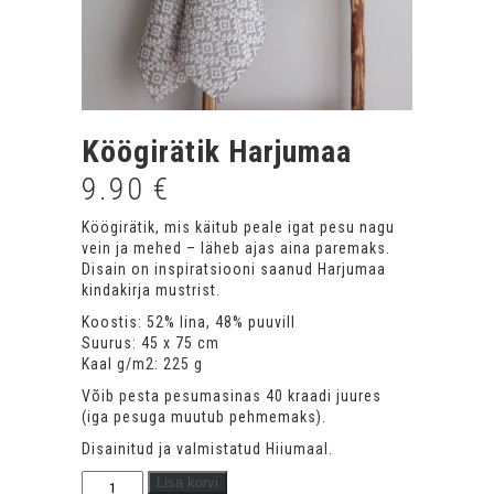
Köögirätik Harjumaa
9.90
€
Köögirätik, mis käitub peale igat pesu nagu
vein ja mehed – läheb ajas aina paremaks.
Disain on inspiratsiooni saanud Harjumaa
kindakirja mustrist.
Koostis: 52% lina, 48% puuvill
Suurus: 45 x 75 cm
Kaal g/m2: 225 g
Võib pesta pesumasinas 40 kraadi juures
(iga pesuga muutub pehmemaks).
Disainitud ja valmistatud Hiiumaal.
Köögirätik
Lisa korvi