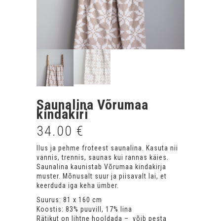
Saunalina Võrumaa
kindakiri
34.00
€
Ilus ja pehme froteest saunalina. Kasuta nii
vannis, trennis, saunas kui rannas käies.
Saunalina kaunistab Võrumaa kindakirja
muster. Mõnusalt suur ja piisavalt lai, et
keerduda iga keha ümber.
Suurus: 81 x 160 cm
Koostis: 83% puuvill, 17% lina
Rätikut on lihtne hooldada – võib pesta