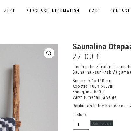
SHOP
PURCHASE INFORMATION
CART
CONTACT
Saunalina Otepää
27.00
€
Ilus ja pehme froteest saunali
Saunalina kaunistab Valgamaa,
Suurus: 67 x 150 cm
Koostis: 100% puuvill
Kaal g/m2: 530 g
Värv: Tumehall ja valge
Rätikut on lihtne hooldada – 
In stock
Saunalina
Add to cart
Otepää